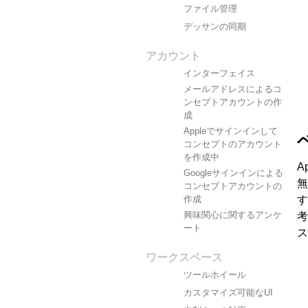
ファイル管理
デッサンの同期
アカウント
インターフェイス
メールアドレスによるコ
ンセプトアカウントの作
成
Appleでサインインして
コンセプトのアカウント
を作成中
A
Googleサインインによる
無
コンセプトアカウントの
作成
す
興味関心に関するアンケ
考
ート
ス
ワークスペース
ツールホイール
カスタマイズ可能なUI