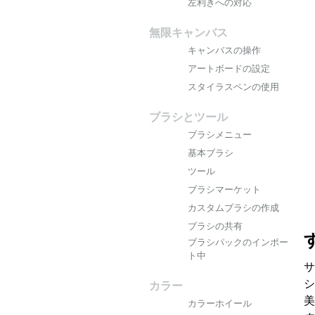
左利きへの対応
無限キャンバス
キャンバスの操作
アートボードの設定
スタイラスペンの使用
ブラシとツール
ブラシメニュー
基本ブラシ
ツール
ブラシマーケット
カスタムブラシの作成
ブラシの共有
ブラシパックのインポー
ト中
サ
シ
カラー
美
カラーホイール