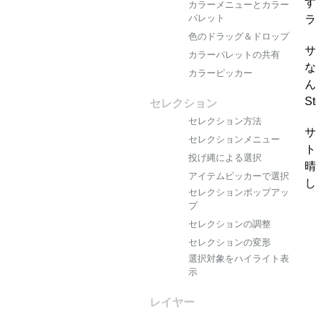
す
カラーメニューとカラー
パレット
ラ
色のドラッグ＆ドロップ
サ
カラーパレットの共有
な
カラーピッカー
ん
S
セレクション
セレクション方法
サ
セレクションメニュー
ト
投げ縄による選択
晴
アイテムピッカーで選択
し
セレクションポップアッ
プ
セレクションの調整
セレクションの変形
選択対象をハイライト表
示
レイヤー