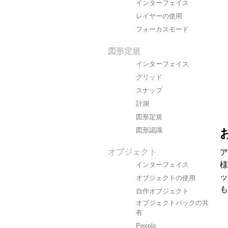
インターフェイス
レイヤーの使用
フォーカスモード
図形定規
インターフェイス
グリッド
スナップ
計測
図形定規
図形認識
オブジェクト
ア
様
インターフェイス
ッ
オブジェクトの使用
も
自作オブジェクト
オブジェクトパックの共
有
Pexels