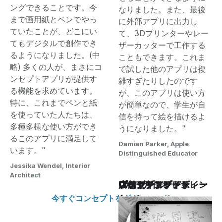
ングできることです。今
なりました。また、最後
まで画用紙とペンでやっ
に外部アプリに出力し
ていたことが、どこにい
て、3Dプリンターやレー
てもデジタルで創作でき
ザーカッターで工作する
るようになりました。(中
こともできます。これま
略) 多くの人が、まさにコ
で試した他のアプリは複
ンセプトアプリが提供す
雑すぎたりしたのです
る機能を求めています。
が、このアプリは使い方
特に、これまでペンと紙
が簡単なので、学生が自
を使っていた人たちは、
信を持って絵を描けるよ
多種多様な使い方ができ
うになりました。"
るこのアプリに満足して
Damian Parker, Apple
います。"
Distinguished Educator
Jessika Wendel, Interior
Architect
スケッチノート
コンセプトアート
ファッションデザイン
プロダクト・イテレー
店舗ディスプレイ
UXデザイン
ブランドデザイン
ワイヤーフレーム
ション
今すぐコンセプトをダウンロード