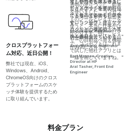
りも整然と作業できる
出しや共有もスムーズに
す。いつでも線を修正し
透明の塗りつぶし、鉛筆
し、スケッチを「消し
できるので、仕事の時短
たり、ブラシを変えたり
を使いました。コンセプ
て」修正するのも簡単で
にもなっています。定規
できるのは素晴らしいで
トのツールとレイヤーを
す。"
やロック操作、豊富なブ
す。コンセプトは、アナ
使うと、本当に仕事がは
ラシなどの機能や、カス
ログとデジタル両方の長
Emily Keller, Knitwear
かどります。特に、レイ
タム素材を持ち込める点
所を兼ね備えています。"
Designer
ヤーの自動並べ替え機能
で、コンセプトはこれま
クロスプラットフォー
Andy McNally, Illustrator
がお気に入りです。"
で試した他社アプリとは
ム対応、近日公開！
Bart Massee, Creative
一線を画していますね。"
Director at HP
弊社では現在、iOS、
Aral Tasher, Front End
Windows、Android、
Engineer
ChromeOS向けのクロス
プラットフォームのスケ
ッチ体験を提供するため
に取り組んでいます。
料金プラン