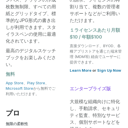
枚数無制限、すべての用
割り当て、複数の管理者
紙とグリッドタイプ、標
サポートなどがご利用い
準的なJPG形式の書き出
ただけます。
しが利用できます。スタ
１ライセンスあたり月額
イラスペンの使用に最適
$10 / 年額$100
化されています。
直接ダウンロード、BYOD、各
最高のデジタルスケッチ
種アプリストアを通じた端末管
理 (MDM等) 経由でユーザーに
ブックをお楽しみくださ
提供できます。
い。
Learn More
or
Sign Up Now
無料
App Store
、
Play Store
、
エンタープライズ版
Microsoft Store
から無料でご
利用いただけます。
大規模な組織向けに特化
し、手動請求、セキュリ
プロ
ティ監査、特別なサービ
ス、個別サポートなどを
無限の柔軟性