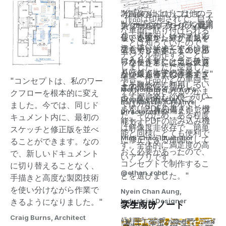
"コンセプトは、簡単に参
"作品の仕上げには他のラ
考画像をドロップして、
"作品は印刷されて、巨大
"ノートテイキングに最適
スター式のプログラムも
"「ナッジ」ツールを愛用
乗り物を作ったり、パレ
な車両に貼り付けられる
な、素晴らしいアプリで
使いますが、デザインや
しています。線がごちゃ
ットを探したり、画風を
ことは知っていたので、
す。使い始めてすぐに気
ストーリーボードのレイ
ごちゃしてきたな〜と思
研究できます。このアプ
デジタル制作することに
に入りました。ここひと
アウト作業にはコンセプ
ったら、すぐに気に入ら
リを使うと、とても快適
しました。ただ受賞した
月ほど、大学の講義ノー
トが最適ですね。ベクタ
ない線を修正できます。"
かつスムーズに作業でき
場合、作品がどの車両モ
"コンセプトは、私のワー
トを取るのに利用してい
ーの機能性を活かしつ
ます。"
Mel Northover, Artist &
デルに使用されるのかま
クフローを根本的に変え
ますが、楽しく使ってい
つ、直感的なUXとクリー
Creative Director
Bart Massee, Creative
では分かりませんでし
ました。今では、同じド
ます。PDFの書き出し機
ンなUIを兼ね備えたアプ
Director at HP
た。そのため、ある程度
キュメント内に、最初の
能も、PDFの読み込み機
リです。"
は解像度非依存で、簡単
スケッチと修正版を並べ
能と同様にとても便利で
Mimi Chao, Illustrator
に修正できる作品にして
ることができます。なの
す。全体的に満足度の高
おく必要があったので、
で、新しいドキュメント
いアプリです。"
コンセプトで制作するこ
に切り替えることなく、
@ethan_robot
とを選びました。"
手描きと高度な製図技術
を使い分けながら作業で
Nyein Chan Aung,
きるようになりました。"
Industrial Designer
スケッチノート
学生向け
Craig Burns, Architect
"私は工学部の学生で、こ