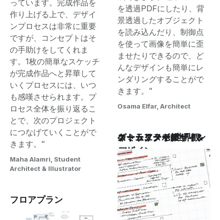
っています。完成作品を
を透過PDFにしたり、背
作り上げる上で、デザイ
景透過したオブジェクト
ンプロセスは非常に重要
を読み込んだり、制御点
ですが、コンセプトはそ
を使って画像を簡単に歪
の手助けをしてくれま
ませたりできるので、ど
す。1枚の簡単なスケッチ
んなデザインも簡単にレ
が完成作品へと昇華して
ンダリングすることがで
いくプロセスには、いつ
きます。"
も感嘆させられます。プ
Osama Elfar, Architect
ロセス全体を振り返るこ
とで、次のプロジェクト
につなげていくことがで
キャラクターデザイン
ゲームアート/世界観
ストーリーボード
コミュニティアート&
ノート・メモ帳
きます。"
デザイン
Maha Alamri, Student
Architect & Illustrator
フロアプラン