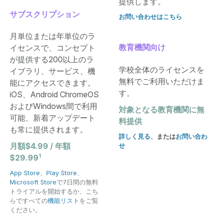
提供します。
サブスクリプション
お問い合わせはこちら
月単位または年単位のラ
教育機関向け
イセンスで、コンセプト
が提供する200以上のラ
学校全体のライセンスを
イブラリ、サービス、機
無料でご利用いただけま
能にアクセスできます。
す。
iOS、Android ChromeOS
およびWindows間で利用
対象となる教育機関に無
可能、新着アップデート
料提供
も常に提供されます。
詳しく見る
、または
お問い合わ
月額$4.99 / 年額
せ
1
$29.99
App Store
、
Play Store
、
Microsoft Store
で7日間の無料
トライアルを開始するか、こち
らですべての
機能リスト
をご覧
ください。