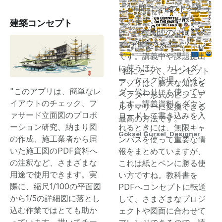
こ2年間コンセプトを使っ
ています。コンセプト
建築コンセプト
は、学業関連のほぼすべ
ての作業のメインツール
です。講義中や課題提出
に使うほか、カレンダ
"私にとって、コンセプト
ー、タスク管理、バイン
アプリは、膨大な知識を
"このアプリは、簡単なレ
ダー代わりにも使ってい
ベクター形式のビジュア
イアウトのチェック、フ
ます。講義資料をダウン
ルサマリーに変換できる
ァサード立面図のプロポ
ロードして書き込みを入
最高の方法です。"
ーション研究、納まり図
れるときには、無限キャ
Göksel Gürsel, Designer
の作成、施工業者から届
ンバスを使って重要な情
いた施工図のPDF資料へ
報をまとめていますが、
の注釈など、さまざまな
これは紙とペンに勝る使
用途で使用できます。実
い方ですね。教科書を
際に、縮尺1/100の平面図
PDFへコンセプトに転送
から1/5の詳細図に落とし
して、さまざまなプロジ
込む作業ではとても助か
ェクトや図面に合わせて
っています。描いてチー