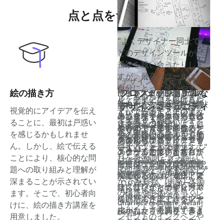
点と点をつなぐ
"ベクターは描いたものを
"よくデザイナー同士で、
いつでも修正できるの
どのデザインツールが一
"コンセプトは、手描きス
"デザイナーとして、私の
で、失敗する恐れる心か
番かを競い合ったりしま
ケッチとパターンメイキ
道具箱の中で最高のツー
ら解放されます。描きな
すが、最高のツールは、
ングに使っています。手
"コンセプトでは、ベクタ
"デザインを確定する前
ルは、間違いなくコンセ
"コンセプトは、サムネイ
がらその都度決断した
自分にとって使いやす
描きスケッチでは、クロ
絵の描き方
プロフェッショナルな
ーイラストレーションの
に、まずiPadにあるもの
プトを入れたiPad Proで
ルをキャンバスに配置し
り、細部に目を向けるこ
く、アイデアを形にしや
ッキーをとても簡単に読
"コンセプトに出会って以
能力と、アナログな線画
をくまなく調べてから、
すね。もう2年以上、デザ
デザインコミュニティ
て、その隣でスケッチで
視覚的にアイデアを伝え
とができます。その流れ
すいツールだと思いま
み込んでその上に描き込
来、ワイヤーフレーム作
の描き味を組み合わせる
コンセプトを使ってロゴ
イン業務で紙を使ってい
きるところがいいです
ることに、最初は戸惑い
に乗ると、解決しようと
す。最高のツールは、自
お好きなSNSで
めるので、基本的なスケ
成のすべての作業をデジ
ことができます。他のデ
やWebデザインを作るた
ません。素早く作成し、
ね。実際の商品のすぐそ
を感じるかもしれませ
する問題に心置きなく集
分の創作スタイルを邪魔
@conceptsappをフォロ
ッチに統一感を持たせる
タル化しました。リモー
ジタルイラストレーショ
めのあらゆるアイデアを
画像や色、クライアント
ばでアイデアを練り、そ
ん。しかし、絵で伝える
中することができます。"
しないツールです。"
ーして、ビジュアルシン
ことができます。また、
トチームと業務を共有す
ンツールでは、どちらか
スケッチしています。"
のロゴ、図形、自社ロゴ
れを参考にしつつ新しい
ことにより、核心的な問
カーの仲間を見つけた
レイヤーを使うことで、
Lasse Pekkala, Industrial
Charli Marie Prangley, Web
るには、この方が圧倒的
を選ばなくてはなりませ
などをプレゼン資料に追
Franz Estolastico, Graphics
アイデアを想像すること
題への取り組みと理解が
り、参考になる動画やプ
Designer
Designer
輪郭のスケッチと色、レ
に便利です。(中略) アプ
んでした。コンセプトで
加できるのは、本当に素
/ Web Designer
ができます。(中略) 水筒
深まることが示されてい
ロの体験談、チュートリ
ンダリング、陰影を簡単
リにはワイヤーフレーム
は、昔ながらのやり方で
晴らしいことです。"
の構造や形状を素早くレ
ます。そこで、初心者向
アルを見つけましょう。
に区別できます。ペンや
を簡単に作成できるツー
描いたあとに、線を拡大
Charles Freestone, Retail
イアウトする際には、コ
けに、絵の描き方講座を
マーカーで手描きするよ
ルがたくさんあり、書き
縮小したり微調整できま
Designer
ンセプトのインクペンや
用意しました。