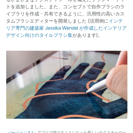
トを追加しました。また、コンセプトで自作ブラシのラ
イブラリを作成・共有できるように、汎用性の高いカス
タムブラシエディターを開発しました (活用例に
インテ
リア専門の建築家 Jessika Wendel が作成したインテリア
デザイン向けのタイルブラシ集
があります)。
バージョン 5.1
- アプリで描けるようになった新しいテクスチャの一