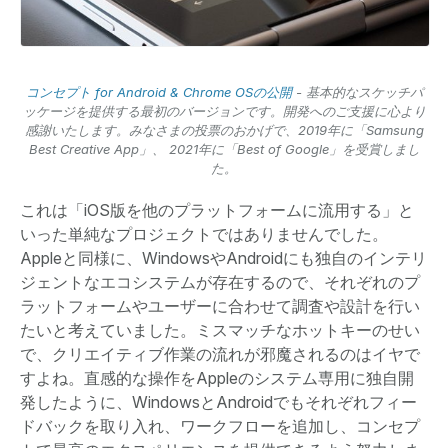
コンセプト for Android & Chrome OSの公開
- 基本的なスケッチパ
ッケージを提供する最初のバージョンです。開発へのご支援に心より
感謝いたします。みなさまの投票のおかげで、2019年に「Samsung
Best Creative App」、 2021年に「Best of Google」を受賞しまし
た。
これは「iOS版を他のプラットフォームに流用する」と
いった単純なプロジェクトではありませんでした。
Appleと同様に、WindowsやAndroidにも独自のインテリ
ジェントなエコシステムが存在するので、それぞれのプ
ラットフォームやユーザーに合わせて調査や設計を行い
たいと考えていました。ミスマッチなホットキーのせい
で、クリエイティブ作業の流れが邪魔されるのはイヤで
すよね。直感的な操作をAppleのシステム専用に独自開
発したように、WindowsとAndroidでもそれぞれフィー
ドバックを取り入れ、ワークフローを追加し、コンセプ