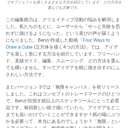
でオブジェクトを描くさまざまな方法を紹介しています。どの方法を
選んでも正解です。
この編集能力は、クリエイティブ活動の悩みを解消しま
した。私たちのもとに、ユーザーから「やっと失敗を恐
れずに描けるようになった」という喜びの声が届くよう
になりました。Benが作成した動画「
Four Ways to
Draw a Cube
(立方体を描く4つの方法)」では、アイデ
アを楽しく形にする方法を紹介しています。フリーハン
ド、直線ガイド、編集、スムージング、どの方法を選ん
でも構いません。すべてアイデアを紙に描き出すのにふ
さわしい方法です。
またバージョン 3では「無限キャンバス」を初リリース
しました。これはコンセプトのトレードマークのひとつ
で、Benが目指す紙以上のスケッチツールにとって必需
品です。毎回新しい紙で描いていたら、アイデアをどこ
までも追いかけていくことができますか？紙の端にぶつ
かる必要って、本当にあるのでしょうか？「無限」とい
うアイデアによって、創造性の新しい次元が開きまし