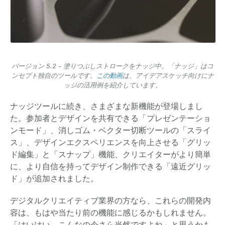
バージョン 5.2 - 塗りつぶしストロークをナッジ中。「ナッジ」はコ
ンセプト独自のツールです。
この動画
は、アイデアスケッチ向けにナ
ッジの活用例を紹介しています。
ナッジツールに続き、さまざまな新機能が登場しまし
た。参加者とデザインを共有できる「プレゼンテーショ
ンモード」、消しゴム・ベクター切断ツールの「スライ
ス」、デザインエクスペリエンスを向上させる「グリッ
ド編集」と「スナップ」機能、クリエイターがより簡単
に、より自信を持ってデザイン制作できる「遠近グリッ
ド」が追加されました。
デジタルクリエイティブ業界の方なら、これらの開発内
容は、もはや当たり前の機能に感じるかもしれません。
「はいはい、こんなの今さら当然ですよね」と思うかも