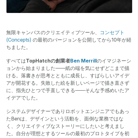
無限キャンバスのクリエイティブツール、
コンセプト
(Concepts)
の最初のバージョンを公開してから10年が経
ちました。
すべては
TopHatchの創業者
Ben Merrill
のイマジネーシ
ョンから始まりました――紙の端を気にせずどこまで描
ける。落書きが思考とともに成長し、すばらしいアイデ
アが開花する。失敗した絵を新しいページで描き直さず
に、指先ひとつで手直しできる――そんな予感めいたア
イデアでした。
システムデザイナーでありロボットエンジニアでもあっ
たBenは、デザインという活動を、面倒な業務ではな
く、クリエイティブなストーリーにしたいと考えまし
た。自分が理想とするツールの最初のプロトタイプを初