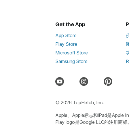
Get the App
P
App Store
Play Store
Microsoft Store
Samsung Store
R
© 2026 TopHatch, Inc.
Apple、Apple标志和iPad是Apple
Play logo是Google LLC的注册商