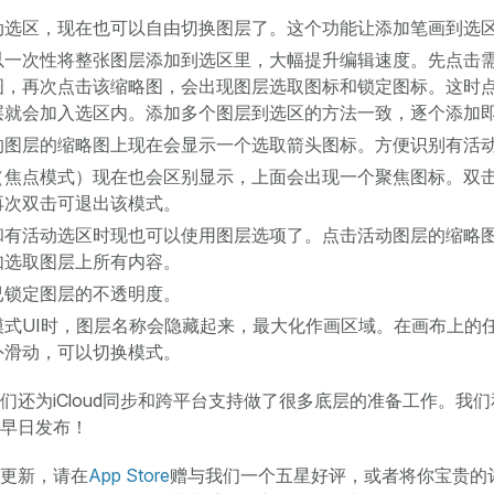
动选区，现在也可以自由切换图层了。这个功能让添加笔画到选
以一次性将整张图层添加到选区里，大幅提升编辑速度。先点击
图，再次点击该缩略图，会出现图层选取图标和锁定图标。这时
层就会加入选区内。添加多个图层到选区的方法一致，逐个添加
的图层的缩略图上现在会显示一个选取箭头图标。方便识别有活
（焦点模式）现在也会区别显示，上面会出现一个聚焦图标。双
再次双击可退出该模式。
和有活动选区时现也可以使用图层选项了。点击活动图层的缩略
如选取图层上所有内容。
已锁定图层的不透明度。
模式UI时，图层名称会隐藏起来，最大化作画区域。在画布上的
外滑动，可以切换模式。
们还为iCloud同步和跨平台支持做了很多底层的准备工作。我
早日发布！
更新，请在
App Store
赠与我们一个五星好评，或者将你宝贵的